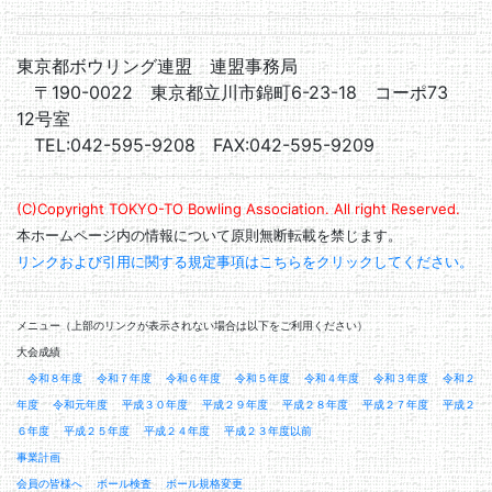
東京都ボウリング連盟 連盟事務局
〒190-0022 東京都立川市錦町6-23-18 コーポ73
12号室
TEL:042-595-9208 FAX:042-595-9209
(C)Copyright TOKYO-TO Bowling Association. All right Reserved.
本ホームページ内の情報について原則無断転載を禁じます。
リンクおよび引用に関する規定事項はこちらをクリックしてください。
メニュー（上部のリンクが表示されない場合は以下をご利用ください）
大会成績
令和８年度
令和７年度
令和６年度
令和５年度
令和４年度
令和３年度
令和２
年度
令和元年度
平成３０年度
平成２９年度
平成２８年度
平成２７年度
平成２
６年度
平成２５年度
平成２４年度
平成２３年度以前
事業計画
会員の皆様へ
ボール検査
ボール規格変更