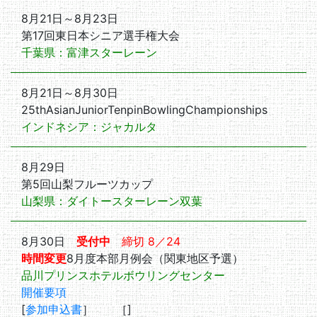
8月21日～8月23日
第17回東日本シニア選手権大会
千葉県：富津スターレーン
8月21日～8月30日
25thAsianJuniorTenpinBowlingChampionships
インドネシア：ジャカルタ
8月29日
第5回山梨フルーツカップ
山梨県：ダイトースターレーン双葉
8月30日
受付中
締切 8／24
時間変更
8月度本部月例会（関東地区予選）
品川プリンスホテルボウリングセンター
開催要項
[
参加申込書
］ ［
]