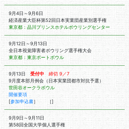
9月4日～9月6日
経済産業大臣杯第52回日本実業団産業別選手権
東京都：品川プリンスホテルボウリングセンター
9月12日～9月13日
全日本視覚障害者ボウリング選手権大会
東京都：東京ポートボウル
9月13日
受付中
締切 9／7
9月度本部月例会（日本実業団都市対抗予選）
世田谷オークラボウル
開催要項
[
参加申込書
］ ［
]
9月9日～9月11日
第58回全国大学個人選手権