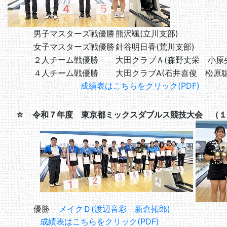
男子マスターズ戦優勝
熊沢颯(立川支部)
女子マスターズ戦優勝
針谷明日香(荒川支部)
２人チーム戦優勝
大田クラブＡ(森野丈栄 小原
４人チーム戦優勝
大田クラブA(石井喜俊 松原
成績表はこちらをクリック(PDF)
☆ 令和７年度 東京都ミックスダブルス競技大会 （１
優勝
メイクＤ(渡辺音彩 新倉拓郎)
成績表はこちらをクリック(PDF)