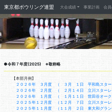
東京都ボウリング連盟
大会成績
事業計画
会員
●令和７年度(2025) ※敬称略
【本部月例】
２０２６年 ３月度 （ ３月 １日 平和島スター
２０２６年 ２月度 （ ２月１４日 立川スターレ
２０２６年 １月度 （ １月１１日 世田谷オーク
２０２５年１２月度 （１２月 ７日 立川スターレ
２０２５年１１月度 （１１月 ２日 東大和グラン