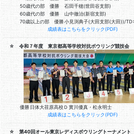
50歳代の部 優勝
石田千穂(世田谷支部)
60歳代の部 優勝
山中徹治(新宿支部)
70歳以上の部 優勝
小見渕典子(大田支部(大田))/TD
成績表はこちらをクリック(PDF)
☆ 令和７年度 東京都高等学校対抗ボウリング競技会 
優勝
日体大荏原高校Ｄ
實川優真・松永明士
成績表はこちらをクリック(PDF)
☆ 第40回オール東京レディスボウリングトーナメント