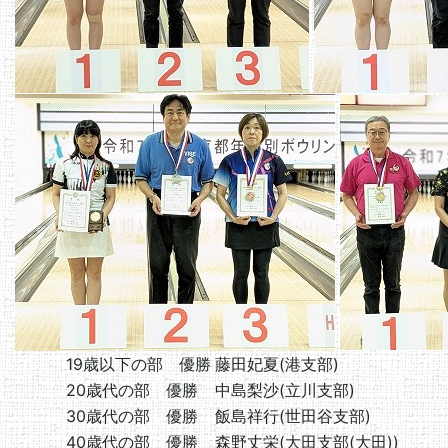
19歳以下の部 優勝
藤田妃夏(港支部)
20歳代の部 優勝
中島梨沙(立川支部)
30歳代の部 優勝
飯島祥行(世田谷支部)
40歳代の部 優勝
森野丈栄(大田支部(大田))