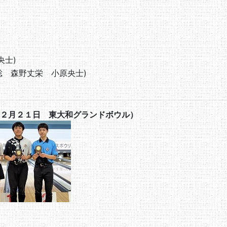
央士)
聡 森野丈栄 小原央士)
２月２１日 東大和グランドボウル）