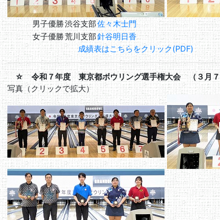
男子優勝
渋谷支部
佐々木士門
女子優勝
荒川支部
針谷明日香
成績表はこちらをクリック(PDF)
☆ 令和７年度 東京都ボウリング選手権大会 （３月７
写真（クリックで拡大）