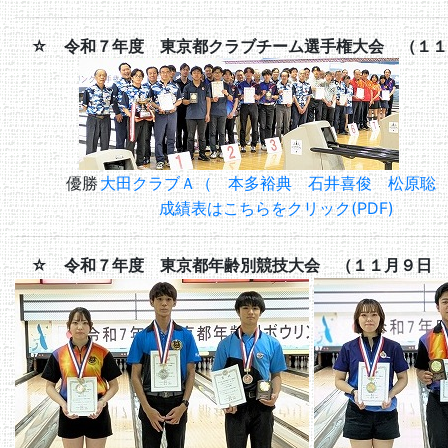
☆ 令和７年度 東京都クラブチーム選手権大会 （１１
優勝
大田クラブＡ（ 本多裕典 石井喜俊 松原聡
成績表はこちらをクリック(PDF)
☆ 令和７年度 東京都年齢別競技大会 （１１月９日 